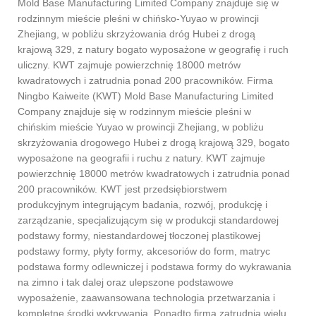
Mold Base Manufacturing Limited Company znajduje się w
rodzinnym mieście pleśni w chińsko-Yuyao w prowincji
Zhejiang, w pobliżu skrzyżowania dróg Hubei z drogą
krajową 329, z natury bogato wyposażone w geografię i ruch
uliczny. KWT zajmuje powierzchnię 18000 metrów
kwadratowych i zatrudnia ponad 200 pracowników. Firma
Ningbo Kaiweite (KWT) Mold Base Manufacturing Limited
Company znajduje się w rodzinnym mieście pleśni w
chińskim mieście Yuyao w prowincji Zhejiang, w pobliżu
skrzyżowania drogowego Hubei z drogą krajową 329, bogato
wyposażone na geografii i ruchu z natury. KWT zajmuje
powierzchnię 18000 metrów kwadratowych i zatrudnia ponad
200 pracowników. KWT jest przedsiębiorstwem
produkcyjnym integrującym badania, rozwój, produkcję i
zarządzanie, specjalizującym się w produkcji standardowej
podstawy formy, niestandardowej tłoczonej plastikowej
podstawy formy, płyty formy, akcesoriów do form, matryc
podstawa formy odlewniczej i podstawa formy do wykrawania
na zimno i tak dalej oraz ulepszone podstawowe
wyposażenie, zaawansowana technologia przetwarzania i
kompletne środki wykrywania. Ponadto firma zatrudnia wielu