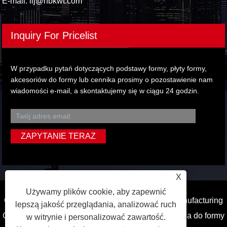
E-mail:
lij@nbkwt.com
Inquiry For Pricelist
W przypadku pytań dotyczących podstawy formy, płyty formy,
akcesoriów do formy lub cennika prosimy o pozostawienie nam
wiadomości e-mail, a skontaktujemy się w ciągu 24 godzin.
X
Używamy plików cookie, aby zapewnić
Copyright © 2022 Ningbo Kaiweite Mold Base Manufacturing
lepszą jakość przeglądania, analizować ruch
Co., Ltd. - Podstawa pleśni, płyta do formy, akcesoria do formy
w witrynie i personalizować zawartość.